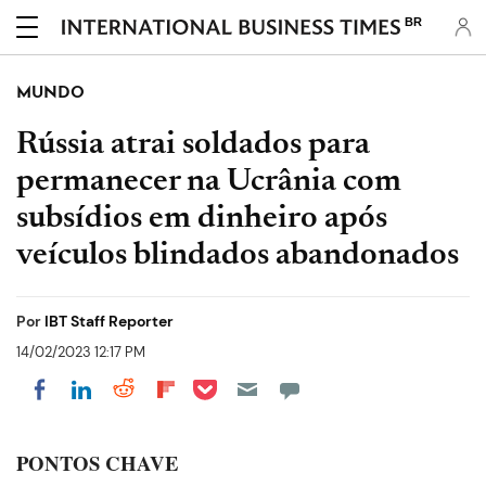
BR
MUNDO
Rússia atrai soldados para
permanecer na Ucrânia com
subsídios em dinheiro após
veículos blindados abandonados
Por
IBT Staff Reporter
14/02/2023 12:17 PM
Share on Pocket
Share on LinkedIn
Share on Reddit
Share on Flipboard
Share on Facebook
PONTOS CHAVE