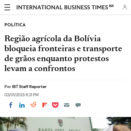
BR
POLÍTICA
Região agrícola da Bolívia
bloqueia fronteiras e transporte
de grãos enquanto protestos
levam a confrontos
Por
IBT Staff Reporter
02/01/2023 6:21 PM
Share on Pocket
Share on LinkedIn
Share on Reddit
Share on Flipboard
Share on Facebook