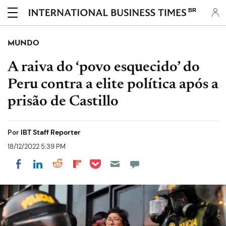
BR
MUNDO
A raiva do ‘povo esquecido’ do
Peru contra a elite política após a
prisão de Castillo
Por
IBT Staff Reporter
18/12/2022 5:39 PM
Share on Pocket
Share on LinkedIn
Share on Reddit
Share on Flipboard
Share on Facebook