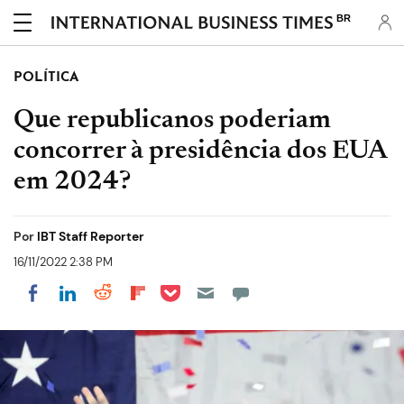
BR
POLÍTICA
Que republicanos poderiam
concorrer à presidência dos EUA
em 2024?
Por
IBT Staff Reporter
16/11/2022 2:38 PM
Share on Pocket
Share on LinkedIn
Share on Reddit
Share on Flipboard
Share on Facebook