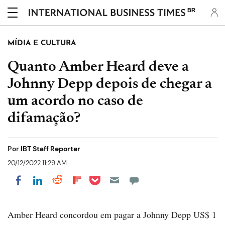
BR
MÍDIA E CULTURA
Quanto Amber Heard deve a
Johnny Depp depois de chegar a
um acordo no caso de
difamação?
Por
IBT Staff Reporter
20/12/2022 11:29 AM
Share on Pocket
Share on LinkedIn
Share on Reddit
Share on Flipboard
Share on Facebook
Amber Heard concordou em pagar a Johnny Depp US$ 1