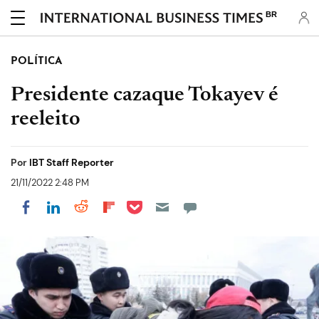
BR
POLÍTICA
Presidente cazaque Tokayev é
reeleito
Por
IBT Staff Reporter
21/11/2022 2:48 PM
Share on Pocket
Share on LinkedIn
Share on Reddit
Share on Flipboard
Share on Facebook