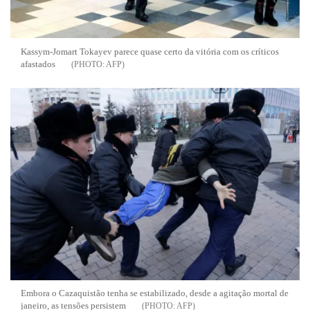
Kassym-Jomart Tokayev parece quase certo da vitória com os críticos
afastados
AFP
Embora o Cazaquistão tenha se estabilizado, desde a agitação mortal de
janeiro, as tensões persistem
AFP