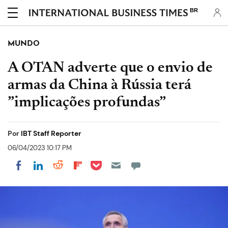
BR
MUNDO
A OTAN adverte que o envio de
armas da China à Rússia terá
”implicações profundas”
Por
IBT Staff Reporter
06/04/2023 10:17 PM
Share on Pocket
Share on LinkedIn
Share on Reddit
Share on Flipboard
Share on Facebook