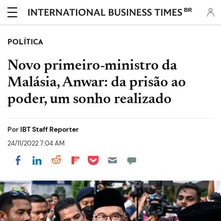
BR
POLÍTICA
Novo primeiro-ministro da
Malásia, Anwar: da prisão ao
poder, um sonho realizado
Por
IBT Staff Reporter
24/11/2022 7:04 AM
Share on Pocket
Share on LinkedIn
Share on Reddit
Share on Flipboard
Share on Facebook