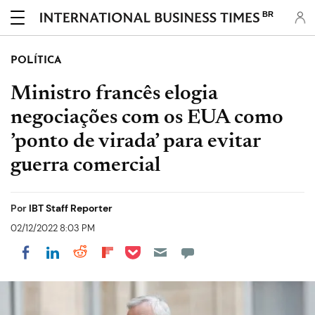
BR
POLÍTICA
Ministro francês elogia
negociações com os EUA como
’ponto de virada’ para evitar
guerra comercial
Por
IBT Staff Reporter
02/12/2022 8:03 PM
Share on Pocket
Share on LinkedIn
Share on Reddit
Share on Flipboard
Share on Facebook