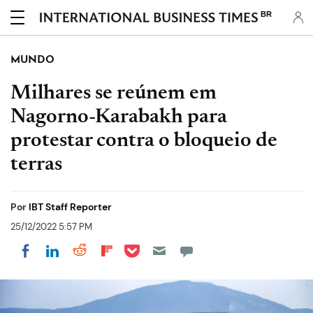
BR
MUNDO
Milhares se reúnem em
Nagorno-Karabakh para
protestar contra o bloqueio de
terras
Por
IBT Staff Reporter
25/12/2022 5:57 PM
Share on Pocket
Share on LinkedIn
Share on Reddit
Share on Flipboard
Share on Facebook