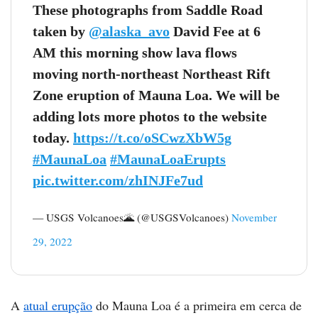
These photographs from Saddle Road
taken by
@alaska_avo
David Fee at 6
AM this morning show lava flows
moving north-northeast Northeast Rift
Zone eruption of Mauna Loa. We will be
adding lots more photos to the website
today.
https://t.co/oSCwzXbW5g
#MaunaLoa
#MaunaLoaErupts
pic.twitter.com/zhINJFe7ud
— USGS Volcanoes🌋 (@USGSVolcanoes)
November
29, 2022
A
atual erupção
do Mauna Loa é a primeira em cerca de