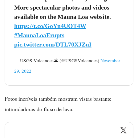
More spectacular photos and videos
available on the Mauna Loa website.
https://t.co/GoYn4UOT4W
#MaunaLoaErupts
pic.twitter.com/DTL70XJZuI
— USGS Volcanoes🌋 (@USGSVolcanoes)
November
29, 2022
Fotos incríveis também mostram vistas bastante
intimidadoras do fluxo de lava.