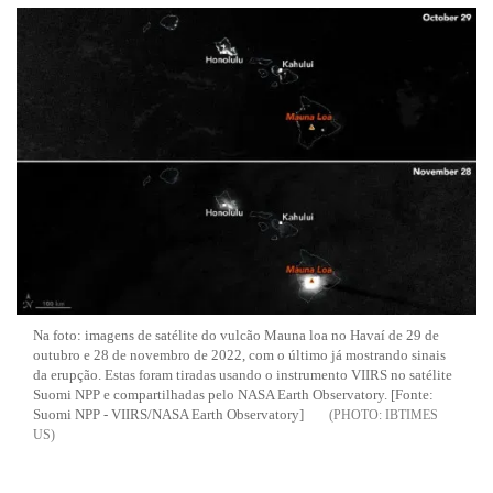
Na foto: imagens de satélite do vulcão Mauna loa no Havaí de 29 de
outubro e 28 de novembro de 2022, com o último já mostrando sinais
da erupção. Estas foram tiradas usando o instrumento VIIRS no satélite
Suomi NPP e compartilhadas pelo NASA Earth Observatory. [Fonte:
Suomi NPP - VIIRS/NASA Earth Observatory]
IBTIMES
US