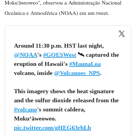
Moku'āweoweo", observou a Administração Nacional
Oceânica e Atmosférica (NOAA) em um tweet.
Around 11:30 p.m. HST last night,
@NOAA
's
#GOESWest
🛰️ captured the
eruption of Hawaii's
#MaunaLoa
volcano, inside
@Volcanoes_NPS
.
This imagery shows the heat signature
and the sulfur dioxide released from the
#volcano
's summit caldera,
Moku‘āweoweo.
pic.twitter.com/gHEG63rbLb