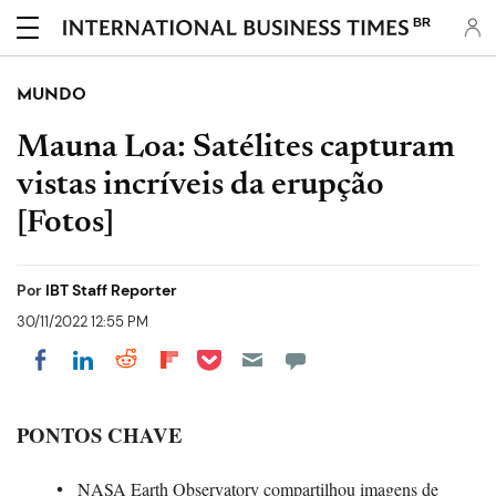
BR
MUNDO
Mauna Loa: Satélites capturam
vistas incríveis da erupção
[Fotos]
Por
IBT Staff Reporter
30/11/2022 12:55 PM
Share on Pocket
Share on LinkedIn
Share on Reddit
Share on Flipboard
Share on Facebook
PONTOS CHAVE
NASA Earth Observatory compartilhou imagens de