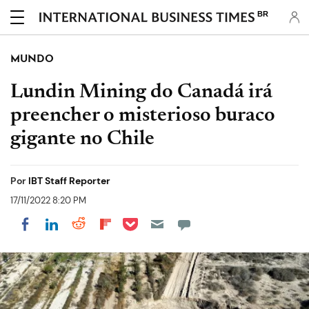
BR
MUNDO
Lundin Mining do Canadá irá
preencher o misterioso buraco
gigante no Chile
Por
IBT Staff Reporter
17/11/2022 8:20 PM
Share on Pocket
Share on LinkedIn
Share on Reddit
Share on Flipboard
Share on Facebook