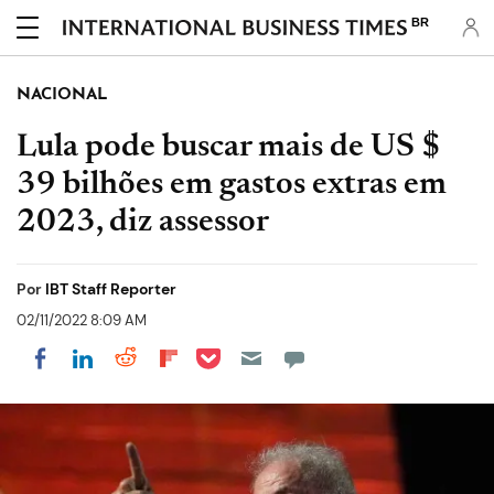
BR
NACIONAL
Lula pode buscar mais de US $
39 bilhões em gastos extras em
2023, diz assessor
Por
IBT Staff Reporter
02/11/2022 8:09 AM
Share on Pocket
Share on LinkedIn
Share on Reddit
Share on Flipboard
Share on Facebook