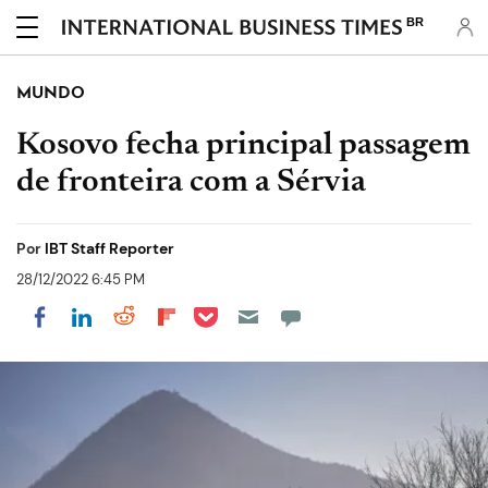
BR
MUNDO
Kosovo fecha principal passagem
de fronteira com a Sérvia
Por
IBT Staff Reporter
28/12/2022 6:45 PM
Share on Pocket
Share on LinkedIn
Share on Reddit
Share on Flipboard
Share on Facebook