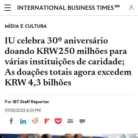
BR
MÍDIA E CULTURA
IU celebra 30º aniversário
doando KRW250 milhões para
várias instituições de caridade;
As doações totais agora excedem
KRW 4,3 bilhões
Por
IBT Staff Reporter
17/05/2023 6:01 PM
Share on Pocket
Share on LinkedIn
Share on Reddit
Share on Flipboard
Share on Facebook