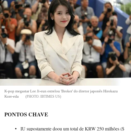
K-pop megastar Lee Ji-eun estrelou 'Broker' do diretor japonês Hirokazu
Kore-eda
IBTIMES US
PONTOS CHAVE
IU supostamente doou um total de KRW 250 milhões ($