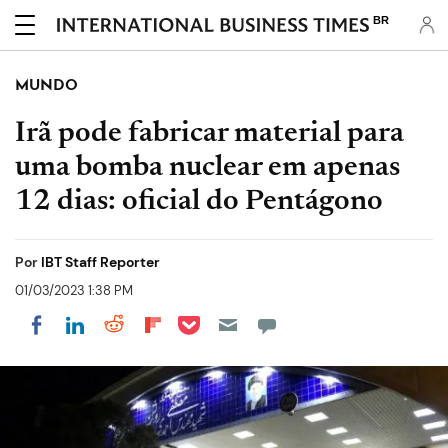
BR
MUNDO
Irã pode fabricar material para
uma bomba nuclear em apenas
12 dias: oficial do Pentágono
Por
IBT Staff Reporter
01/03/2023 1:38 PM
Share on Pocket
Share on LinkedIn
Share on Reddit
Share on Flipboard
Share on Facebook