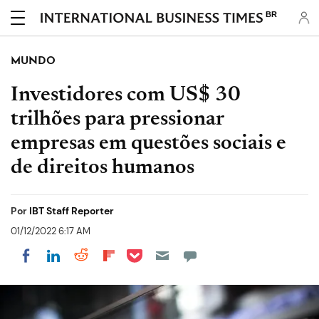
BR
MUNDO
Investidores com US$ 30
trilhões para pressionar
empresas em questões sociais e
de direitos humanos
Por
IBT Staff Reporter
01/12/2022 6:17 AM
Share on Pocket
Share on LinkedIn
Share on Reddit
Share on Flipboard
Share on Facebook