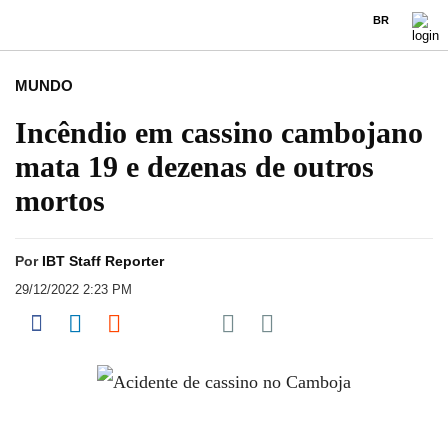
BR
MUNDO
Incêndio em cassino cambojano
mata 19 e dezenas de outros
mortos
Por
IBT Staff Reporter
29/12/2022 2:23 PM
Share on Pocket
Share on Facebook
Share on LinkedIn
Share on Reddit
Share on Flipboard