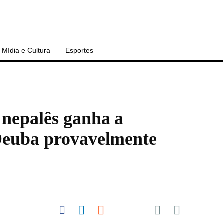
Mídia e Cultura
Esportes
nepalês ganha a
 Deuba provavelmente
Share on Pocket
Share on Facebook
Share on LinkedIn
Share on Reddit
Share on