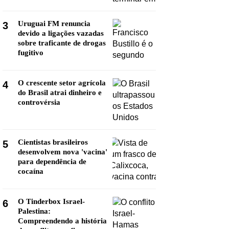
Uruguai FM renuncia
3
devido a ligações vazadas
sobre traficante de drogas
fugitivo
O crescente setor agrícola
4
do Brasil atrai dinheiro e
controvérsia
Cientistas brasileiros
5
desenvolvem nova 'vacina'
para dependência de
cocaína
O Tinderbox Israel-
6
Palestina:
Compreendendo a história