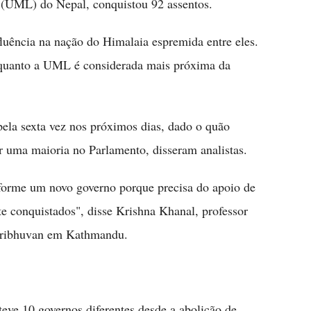
 (UML) do Nepal, conquistou 92 assentos.
fluência na nação do Himalaia espremida entre eles.
nquanto a UML é considerada mais próxima da
la sexta vez nos próximos dias, dado o quão
uir uma maioria no Parlamento, disseram analistas.
 forme um novo governo porque precisa do apoio de
 conquistados", disse Krishna Khanal, professor
 Tribhuvan em Kathmandu.
eve 10 governos diferentes desde a abolição de