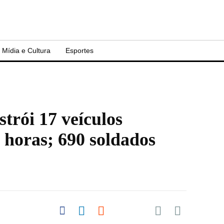
Mídia e Cultura
Esportes
trói 17 veículos
 horas; 690 soldados
Share on Pocket
Share on Facebook
Share on LinkedIn
Share on Reddit
Share on