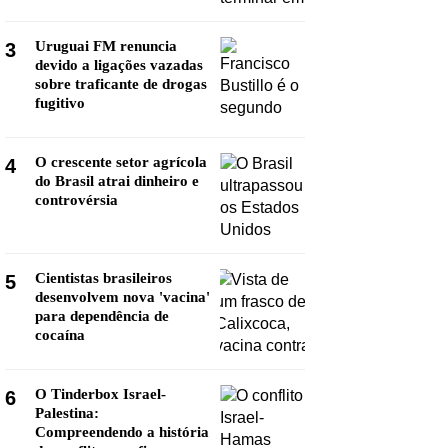
Uruguai FM renuncia
3
devido a ligações vazadas
sobre traficante de drogas
fugitivo
O crescente setor agrícola
4
do Brasil atrai dinheiro e
controvérsia
Cientistas brasileiros
5
desenvolvem nova 'vacina'
para dependência de
cocaína
O Tinderbox Israel-
6
Palestina:
Compreendendo a história