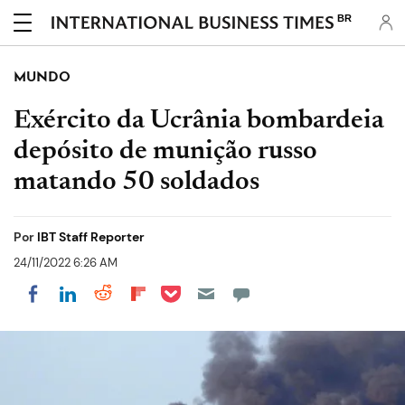
BR
MUNDO
Exército da Ucrânia bombardeia
depósito de munição russo
matando 50 soldados
Por
IBT Staff Reporter
24/11/2022 6:26 AM
Share on Pocket
Share on LinkedIn
Share on Reddit
Share on Flipboard
Share on Facebook