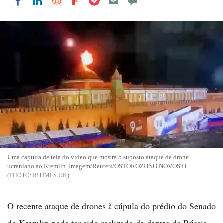
Share on LinkedIn
Share on Reddit
Share on Flipboard
Share on Facebook
Uma captura de tela do vídeo que mostra o suposto ataque de drone
ucraniano ao Kremlin. Imagem/Reuters/OSTOROZHNO NOVOSTI
IBTIMES UK
O recente ataque de drones à cúpula do prédio do Senado
do Kremlin pode ter sido realizado de dentro da Rússia,