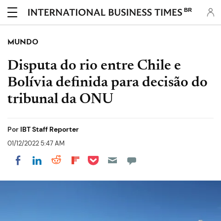
BR
MUNDO
Disputa do rio entre Chile e
Bolívia definida para decisão do
tribunal da ONU
Por
IBT Staff Reporter
01/12/2022 5:47 AM
Share on Pocket
Share on LinkedIn
Share on Reddit
Share on Flipboard
Share on Facebook