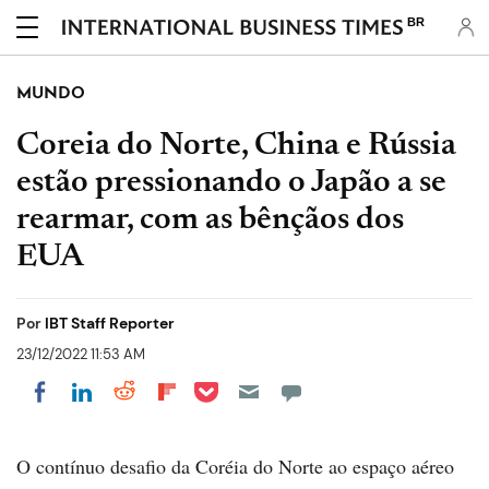
BR
MUNDO
Coreia do Norte, China e Rússia
estão pressionando o Japão a se
rearmar, com as bênçãos dos
EUA
Por
IBT Staff Reporter
23/12/2022 11:53 AM
Share on Pocket
Share on LinkedIn
Share on Reddit
Share on Flipboard
Share on Facebook
O contínuo desafio da Coréia do Norte ao espaço aéreo