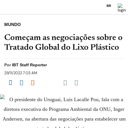
BR
MUNDO
Começam as negociações sobre o
Tratado Global do Lixo Plástico
Por
IBT Staff Reporter
29/11/2022 7:03 AM
Share on Pocket
Share on Facebook
Share on LinkedIn
Share on Reddit
Share on Flipboard