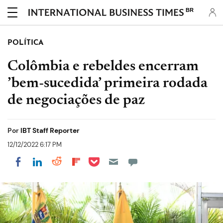
BR
POLÍTICA
Colômbia e rebeldes encerram
’bem-sucedida’ primeira rodada
de negociações de paz
Por
IBT Staff Reporter
12/12/2022 6:17 PM
Share on Pocket
Share on LinkedIn
Share on Reddit
Share on Flipboard
Share on Facebook