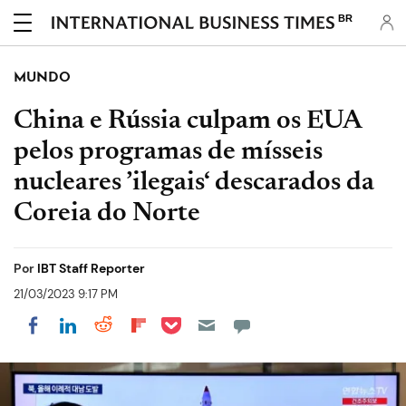
BR
MUNDO
China e Rússia culpam os EUA
pelos programas de mísseis
nucleares ’ilegais‘ descarados da
Coreia do Norte
Por
IBT Staff Reporter
21/03/2023 9:17 PM
Share on Pocket
Share on LinkedIn
Share on Reddit
Share on Flipboard
Share on Facebook