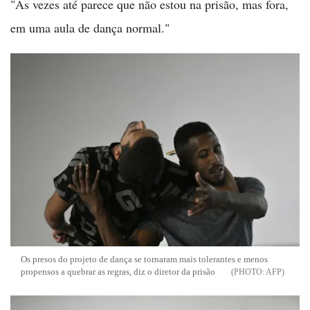
"Às vezes até parece que não estou na prisão, mas fora,
em uma aula de dança normal."
Os presos do projeto de dança se tornaram mais tolerantes e menos
propensos a quebrar as regras, diz o diretor da prisão
AFP