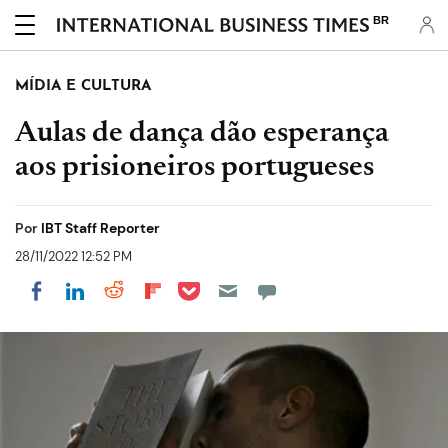
BR
MÍDIA E CULTURA
Aulas de dança dão esperança
aos prisioneiros portugueses
Por
IBT Staff Reporter
28/11/2022 12:52 PM
Share on Pocket
Share on LinkedIn
Share on Reddit
Share on Flipboard
Share on Facebook