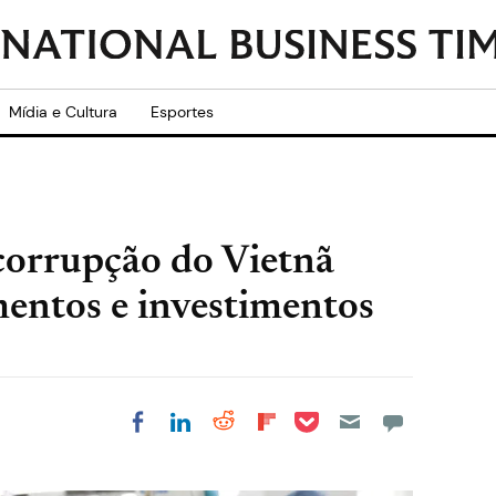
Mídia e Cultura
Esportes
icorrupção do Vietnã
mentos e investimentos
Share on Pocket
Share on LinkedIn
Share on Reddit
Share on
Share on Facebook
Flipboard