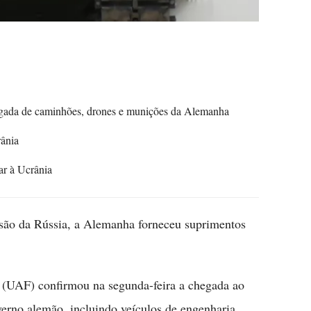
gada de caminhões, drones e munições da Alemanha
rânia
ar à Ucrânia
ssão da Rússia, a Alemanha forneceu suprimentos
(UAF) confirmou na segunda-feira a chegada ao
overno alemão, incluindo veículos de engenharia,