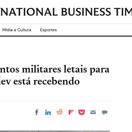
Mídia e Cultura
Esportes
os militares letais para
iev está recebendo
Share on Pocket
Share on LinkedIn
Share on Reddit
Share on
Share on Facebook
Flipboard